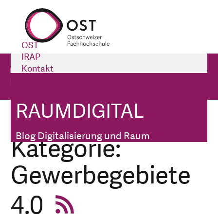
OST
IRAP
raumdigital
Kontakt
Menü öffnen
Impressum
Blog Digitalisierung und Raum
RAUMDIGITAL
raumdigital
Kategorien
Blog Digitalisierung und Raum
Kategorie:
Gewerbegebiete
4.0