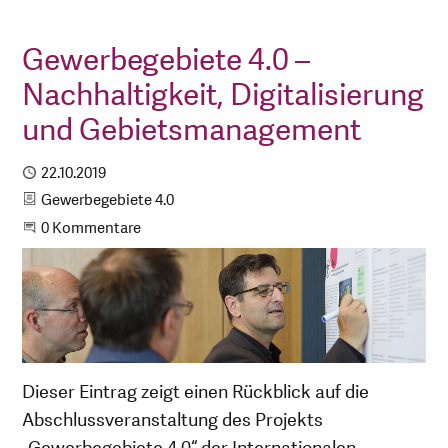
Gewerbegebiete 4.0 –
Nachhaltigkeit, Digitalisierung
und Gebietsmanagement
Publiziert
22.10.2019
Kategorie
Gewerbegebiete 4.0
Beginne eine Unterhaltung
0 Kommentare
Dieser Eintrag zeigt einen Rückblick auf die
Abschlussveranstaltung des Projekts