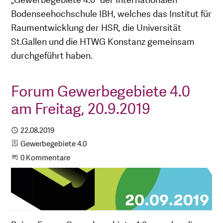
„Gewerbegebiete 4.0“ der Internationalen
Bodenseehochschule IBH, welches das Institut für
Raumentwicklung der HSR, die Universität
St.Gallen und die HTWG Konstanz gemeinsam
durchgeführt haben.
Forum Gewerbegebiete 4.0
am Freitag, 20.9.2019
Publiziert
22.08.2019
Kategorie
Gewerbegebiete 4.0
Beginne eine Unterhaltung
0 Kommentare