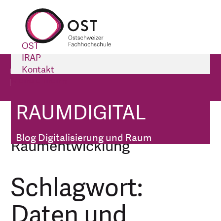
OST
IRAP
raumdigital
Kontakt
Menü öffnen
Impressum
Blog Digitalisierung und Raum
RAUMDIGITAL
raumdigital
Tags
Blog Digitalisierung und Raum
Raumentwicklung
Schlagwort:
Daten und