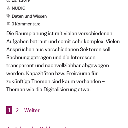
Publiziert
29.11.2019
Kategorie
NUDIG
Schlagwort
Daten und Wissen
Beginne eine Unterhaltung
0 Kommentare
Die Raumplanung ist mit vielen verschiedenen
Aufgaben betraut und somit sehr komplex. Vielen
Ansprüchen aus verschiedenen Sektoren soll
Rechnung getragen und die Interessen
transparent und nachvollziehbar abgewogen
werden. Kapazitäten bzw. Freiräume für
zukünftige Themen sind kaum vorhanden –
Themen wie die Digitalisierung etwa.
1
2
Weiter