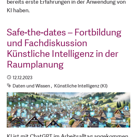
bereits erste Erfahrungen in der Anwendung von
KI haben.
Safe-the-dates – Fortbildung
und Fachdiskussion
Künstliche Intelligenz in der
Raumplanung
Publiziert
12.12.2023
Schlagworte
Daten und Wissen
Künstliche Intelligenz (KI)
KI ist mit ChatGPT im Arbeitsalltag angekommen.