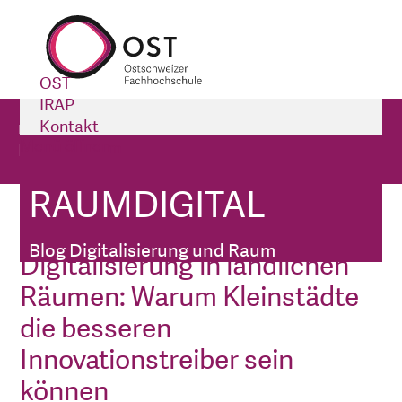
OST
IRAP
raumdigital
Kontakt
Menü öffnen
Impressum
Blog Digitalisierung und Raum
RAUMDIGITAL
raumdigital
Blog Digitalisierung und Raum
Digitalisierung in ländlichen
Räumen: Warum Kleinstädte
die besseren
Innovationstreiber sein
können