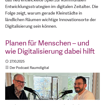
das neu entwickelte Spiel zur kommunalen
Entwicklungsstrategien im digitalen Zeitalter. Die
Folge zeigt, warum gerade Kleinstädte in
ländlichen Räumen wichtige Innovationsorte der
Digitalisierung sein können.
Planen für Menschen – und
wie Digitalisierung dabei hilft
Publiziert
27.10.2025
Kategorie
Der Podcast Raumdigital